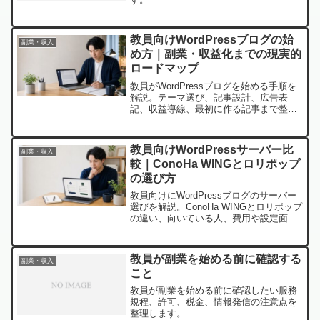
教員向けWordPressブログの始
副業・収入
め方｜副業・収益化までの現実的
ロードマップ
教員がWordPressブログを始める手順を
解説。テーマ選び、記事設計、広告表
記、収益導線、最初に作る記事まで整理
します。
教員向けWordPressサーバー比
副業・収入
較｜ConoHa WINGとロリポップ
の選び方
教員向けにWordPressブログのサーバー
選びを解説。ConoHa WINGとロリポップ
の違い、向いている人、費用や設定面の
注意点を整理します。
教員が副業を始める前に確認する
副業・収入
こと
教員が副業を始める前に確認したい服務
規程、許可、税金、情報発信の注意点を
整理します。