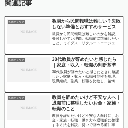
関連記事
教員から民間転職は難しい？失敗
転職キャリア
しない準備とおすすめサービス
教員から民間転職は難しいのかを解説。
失敗しやすい理由、転職前に準備したい
こと、ミイダス・リクルートエージェン
ト・ヒューレックスの使い分けを紹介し
ます。
30代教員が辞めたいと感じたら
転職キャリア
｜家庭・収入・転職の判断基準
30代教員が辞めたいと感じたときに確認
したい家庭・収入・転職可能性を整理。
現職継続、副業、転職を比較し、後悔し
ない準備を解説します。
教員を辞めたいけど不安な人へ｜
転職キャリア
退職前に整理したいお金・家族・
転職のこと
教員を辞めたいけど不安な人向けに、お
金・家族・転職・働き方を退職前に整理
する方法を解説。勢いで辞める前に確認