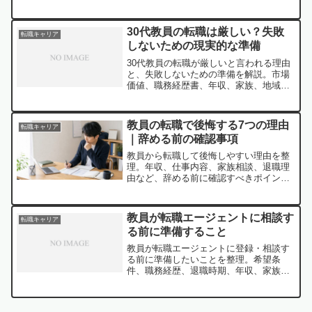
したい準備とおすすめサービスを紹介し
ます。
30代教員の転職は厳しい？失敗
転職キャリア
しないための現実的な準備
30代教員の転職が厳しいと言われる理由
と、失敗しないための準備を解説。市場
価値、職務経歴書、年収、家族、地域求
人まで整理します。
教員の転職で後悔する7つの理由
転職キャリア
｜辞める前の確認事項
教員から転職して後悔しやすい理由を整
理。年収、仕事内容、家族相談、退職理
由など、辞める前に確認すべきポイント
と対策を解説します。
教員が転職エージェントに相談す
転職キャリア
る前に準備すること
教員が転職エージェントに登録・相談す
る前に準備したいことを整理。希望条
件、職務経歴、退職時期、年収、家族へ
の説明など、登録前の不安を減らしま
す。